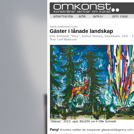
www.omkonst.com:
Gäster i lånade landskap
Olle Schmidt, "Play", Galleri Domeij, Stockholm, 21/2 – 1
Text: Leif Mattsson
"Glänta", 2012, opd, 80x200 cm © Olle Schmidt
Pang!
Krocken mellan de svepande glissandofärgerna och 