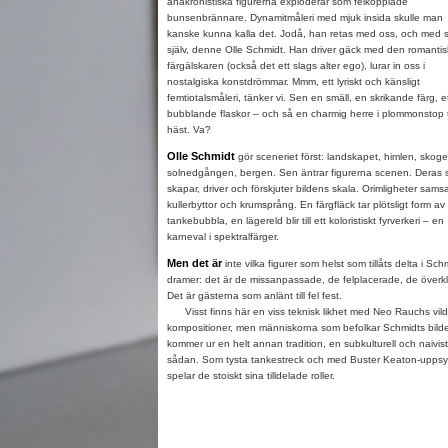
anakronistiska figurerna exploderar som felkopplade
bunsenbrännare. Dynamitmåleri med mjuk insida skulle man
kanske kunna kalla det. Jodå, han retas med oss, och med s
själv, denne Olle Schmidt. Han driver gäck med den romantis
färgälskaren (också det ett slags alter ego), lurar in oss i
nostalgiska konstdrömmar. Mmm, ett lyriskt och känsligt
femtiotalsmåleri, tänker vi. Sen en smäll, en skrikande färg, e
bubblande flaskor – och så en charmig herre i plommonstop ti
häst. Va?
Olle Schmidt
gör sceneriet först: landskapet, himlen, skoge
solnedgången, bergen. Sen äntrar figurerna scenen. Deras s
skapar, driver och förskjuter bildens skala. Orimligheter sams
kullerbyttor och krumsprång. En färgfläck tar plötsligt form av
tankebubbla, en lägereld blir till ett koloristiskt fyrverkeri – en
karneval i spektralfärger.
Men det är
inte vilka figurer som helst som tillåts delta i Sch
dramer: det är de missanpassade, de felplacerade, de överk
Det är gästerna som anlänt till fel fest.
Visst finns här en viss teknisk likhet med Neo Rauchs vild
kompositioner, men människorna som befolkar Schmidts bilde
kommer ur en helt annan tradition, en subkulturell och naivist
sådan. Som tysta tankestreck och med Buster Keaton-upps
spelar de stoiskt sina tilldelade roller.