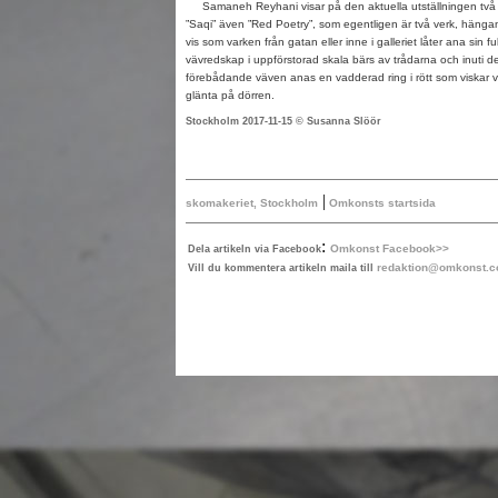
Samaneh Reyhani visar på den aktuella utställningen två ve
”Saqi” även ”Red Poetry”, som egentligen är två verk, hängande
vis som varken från gatan eller inne i galleriet låter ana sin fu
vävredskap i uppförstorad skala bärs av trådarna och inuti de
förebådande väven anas en vadderad ring i rött som viskar 
glänta på dörren.
Stockholm 2017-11-15 © Susanna Slöör
|
skomakeriet, Stockholm
Omkonsts startsida
:
Omkonst Facebook>>
Dela artikeln via Facebook
redaktion@omkonst.
Vill du kommentera artikeln maila till