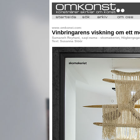
www.omkonst.com:
Vinbringarens viskning om ett m
Samaneh Reyhani,
saqi-nama
- skomakeriet, Högbergsgat
Text: Susanna Slöör