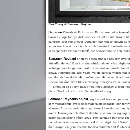
Red Poetry
© Samaneh Reyhani
Det är en
löftesrik tid för konsten. En ny generation konstn
börjar bli dags för nya diskussioner och att de urholkande tr
samtiden eller inte är över. Dopakten har mist sin betydelse
yngre som inte räds att ta plats och framförallt framhålla kon
dess specifika vikt för att förstå oss som kännande och tän
Samaneh Reyhani
är ett av dessa starka bloss som lovar 
förbluffande kraft låter hon sina objekt tala om väsentlighet
vinbringaren eller guden utanför som frambär bränslet för at
själva. Vinbringaren,
saqi-nama
, var de sufiska mystikernas 
metafor för överskridanden, möten med det väsentliga bortom
Poesin har lånat kraft till den eldsring, den kyss av trä, som
Skönt att se ett nytt galleri med höga ambitioner men me
plats i Stockholms konstliv. Det är löftesrikt i sig.
Samaneh Reyhanis objekt
, jag har sett fler exempel i trä,
som motsägande överskrider materialets kapacitet och förflytta
växelvis. Provocerande för en traditionell formalist men uppl
andra. Omsorgen och allvaret drabbade redan när jag såg 
stipendiatutställning våren 2016. Hon lämnade Iran efter sin
nu i våras ta sin masterexamen vid Konsthögskolan i Malmö.
åren skapat en generös miljö för sina studenter att få utveck