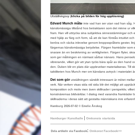
Utställningsvy
(
klicka på bilden för hög upplösning)
Edvard Munch måla
r inte vad han ser utan vad han såg. 
känslomässiga tillstånd hos betraktaren som det minne ur vil
fram. Han vill uttrycka sina subjektiva sinnesstämningar och 
med hjälp av färg och form, så att de kan förstås intuitivt och
beröra och väcka inlevelse genom kroppsspråkets gester, linj
färgernas känslomässiga betydelse. Färgen framträder som e
snarare än en beskrivning av verkligheten. Färgen flyter, sk
som ger målningen en närmast sårbar närvaro. Hans penseldr
vibrerande, vilket gör att ytan tycks bära spår av den hand
den. Duken blir en plats där upplevelser materialiseras. Till s
taktiliteten hos Munch mer om känslans avtryck i materialet ä
Det som gör
utställningen särskilt intressant är mötet mel
verk. När verken visas sida vid sida blir det möjligt att upptäcka
komposition och motiv men även skillnader i perspektiv, vilket
konstnärernas bildvärldar. I dialog med varandra framträder 
skillnaderna i deras sätt att gestalta människans inre erfaren
Hamburg 2026-07-02 © Emelie Ånskog
|
Hamburger Kunsthalle
Omkonsts startsida
:
Omkonst Facebook>>
Dela artikeln via Facebook