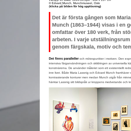
© Edvard Munch, Munchmuseet, Oslo
(
klicka på bilden för hög upplösning)
Det är första gången som Mari
Munch (1863–1944) visas i en 
omfattar över 180 verk, från stö
arbeten. I varje utställningsrum
genom färgskala, motiv och tem
Det finns paralleller
och mötespunkter i motiven. Den expr
intensiva färganvändningen och skildringen av universella 
konstnärerna. De använder måleriet som ett existentiellt redsk
inre livet. Både Maria Lassnig och Edvard Munch framhäver s
kontrasterande konturer men medan Munch utgår från minne
hämtar Lassnig sitt bildspråk ur kroppens medvetande och kr