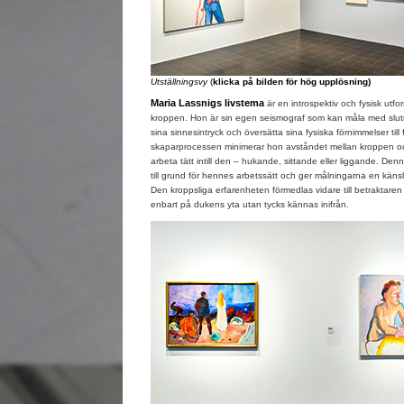
Utställningsvy
(
klicka på bilden för hög upplösning)
Maria Lassnigs livstema
är en introspektiv och fysisk utf
kroppen. Hon är sin egen seismograf som kan måla med slutn
sina sinnesintryck och översätta sina fysiska förnimmelser till
skaparprocessen minimerar hon avståndet mellan kroppen 
arbeta tätt intill den – hukande, sittande eller liggande. Denn
till grund för hennes arbetssätt och ger målningarna en kän
Den kroppsliga erfarenheten förmedlas vidare till betraktaren
enbart på dukens yta utan tycks kännas inifrån.