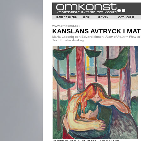
www.omkonst.se:
KÄNSLANS AVTRYCK I MAT
Maria Lassnig och Edvard Munch,
Flow of Paint = Flow of 
Text: Emelie Ånskog
Vampyr im Wald,
1916-18,opd , 149 x 137 cm