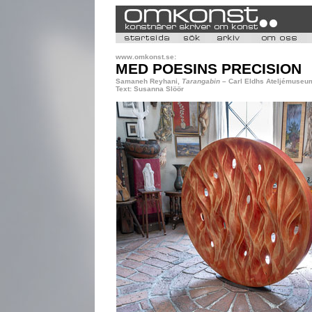
www.omkonst.se:
MED POESINS PRECISION
Samaneh Reyhani,
Tarangabin
– Carl Eldhs Ateljémuseu
Text: Susanna Slöör