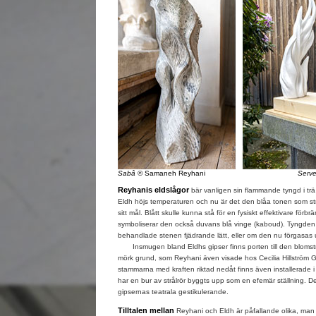
Sabâ
© Samaneh Reyhani
Serv
Reyhanis eldslågor
bär vanligen sin flammande tyngd i trä 
Eldh höjs temperaturen och nu är det den blåa tonen som st
sitt mål. Blått skulle kunna stå för en fysiskt effektivare fö
symboliserar den också duvans blå vinge (kaboud). Tyngden
behandlade stenen fjädrande lätt, eller om den nu förgasas u
Insmugen bland Eldhs gipser finns porten till den blomst
mörk grund, som Reyhani även visade hos Cecilia Hillström 
stammarna med kraften riktad nedåt finns även installerade i d
har en bur av strålrör byggts upp som en efemär ställning. De
gipsernas teatrala gestikulerande.
Tilltalen mellan
Reyhani och Eldh är påfallande olika, man