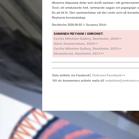
tillvarons disparata delar som ändå samsas i sitt gemensam
Tooti
, ett omslutande helt, rymmande sagan om papegojan som
för att bli fri. Den sammanfattar väl det credo som så kon
Reyhanis konstnärskap.
Stockholm 2026-06-02 © Susanna Slöör
SAMANEH REYHANI I OMKONST:
Cecilia Hillström Gallery, Stockholm, 2024>>
Gävle Konstcentrum, 2024>>
Cecilia Hillström Gallery, Stockholm, 2021>>
Skomakeriet, Stockholm, 2017>>
:
Omkonst Facebook>>
Dela artikeln via Facebook
redaktion@omkonst.
Vill du kommentera artikeln maila till