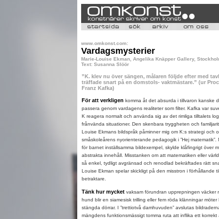
www.omkonst.com:
Vardagsmysterier
Marie-Louise Ekman, Angelika Knäpper Gallery, Stockhol
Text: Susanna Slöör
”K. klev nu över sängen, målaren följde efter med tav
träffade snart på en domstols- vaktmästare.” (ur Pro
Franz Kafka)
För att verkligen
komma åt det absurda i tillvaron kanske 
passera genom vardagens realiteter som filter. Kafka var su
K reagera normalt och använda sig av det rimliga tilltalets log
frånvända situationer. Den skenbara tryggheten och familjarit
Louise Ekmans bildspråk påminner mig om K:s strategi och 
småskoleårens nyorienterande pedagogik i ”Hej matematik”. 
för barnet inställsamma bildexempel, skylde klåfingrigt över
abstrakta innehåll. Misstanken om att matematiken eller världe
så enkel, tydligt avgränsad och renodlad bekräftades rätt sna
Louise Ekman spelar skickligt på den misstron i förhållande ti
betraktare.
Tänk hur mycket
vaksam förundran upprepningen väcker
hund blir en siamesisk trilling eller fem röda klänningar möter
stängda dörrar. I ”trettiotvå damhuvuden” avslutas bildrader
mängdens funktionsmässigt tomma ruta att inflika ett korrekt