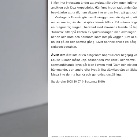
i. Men hur intressant är det att avsluta räkneövningen inför
ansikten och lösa kroppsdelar. Här finns ingen radbandsmä
besvärjelse att ta till, man slipper inte undan livet, på gott oc
Vardagens föremål gör oss till skuggor som rör sig kring et
annan mening än den vi själva förmår tillföra. Bildrutorna fog
en outgrundlig tragedi, berättad med clownens leende på lä
”Mamma” sitter på kanten av sjukhussängen med avföringen
benen och barn och barnbarn inom ram på väggen. Det är ö
brutalt på en och samma gång. Livet har helt enkelt en dåli
sjukdom betraktat.
Även om det
inte är en alltigenom hoppfull eller begriplig v
Louise Ekman målar upp, saknar den inte kärlek och värme. 
sammanflätande kyss går igen i sviten med ”Dam och elefant
främmande, den andre eller livet är lika självklart värt att älsk
Missa inte denna franka och generösa utställning.
Stockholm 2008-10-07 © Susanna Slöör
Angelika Knäpper Gallery
|
Omkonsts startsida