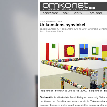
www.omkonst.com:
Ur konstens synvinkel
Jacob Dahlgren, ”From Art to Life to Art”, Andréhn-Schipt
Text: Susanna Slöör
I förgrunden "From Art to Life To Art" 2009. I bakgrunden "
Sedan åtta år
tillbaka bär Jacob Dahlgren en randig T-shirt 
det tänker han fortsätta med resten av sitt liv. Tröjornas ränd
dokumenteras i en målning och projektet lär summera till tuse