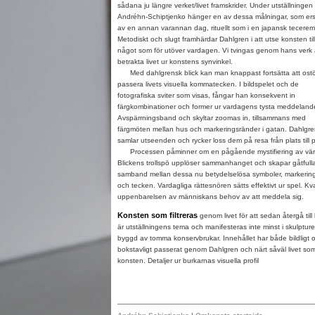
sådana ju längre verket/livet framskrider. Under utställningen
Andréhn-Schiptjenko hänger en av dessa målningar, som ers
av en annan varannan dag, rituellt som i en japansk tecerem
Metodiskt och slugt framhärdar Dahlgren i att utse konsten til
något som för utöver vardagen. Vi tvingas genom hans verk 
betrakta livet ur konstens synvinkel.
Med dahlgrensk blick kan man knappast fortsätta att ostö
passera livets visuella kommatecken. I bildspelet och de
fotografiska sviter som visas, fångar han konsekvent in
färgkombinationer och former ur vardagens tysta meddelande
Avspärrningsband och skyltar zoomas in, tillsammans med
färgmöten mellan hus och markeringsränder i gatan. Dahlgre
samlar utseenden och rycker loss dem på resa från plats till p
Processen påminner om en pågående mystifiering av vär
Blickens trollspö upplöser sammanhanget och skapar gåtfull
samband mellan dessa nu betydelselösa symboler, markerin
och tecken. Vardagliga rättesnören sätts effektivt ur spel. Kvar
uppenbarelsen av människans behov av att meddela sig.
Konsten som filtreras
genom livet för att sedan återgå till
är utställningens tema och manifesteras inte minst i skulptur
byggd av tomma konservbrukar. Innehållet har både bildligt 
bokstavligt passerat genom Dahlgren och närt såväl livet so
konsten. Detaljer ur burkarnas visuella profil