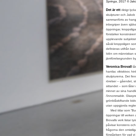
Springa
, 2017 © Jako
Det är ett
riktigt ly
skulpturer och Jakob K
sammanförts av hang
inbegriper även själ
öppningar, kroppslig
förstärker konstnärer
upplevande subjektets
såväl kroppsligen som
definieras utifrån kan
Idén om människan som
jämförelsegrunden b
Veronica Brovall
lå
hantlar, viktskivor, 
skulpturerna. Det fin
rörelser – gåendet, s
sittandet – som låte
minnet av sina handli
l’innommable
. Glasyr
grönblåskiftande bidra
utan uppgjorda regler
Med titlar som ”Bugle
öppningar till verken
Brovalls verk listar 
påvisar konstens och
frågorna den omistli
förståelsen för vad v