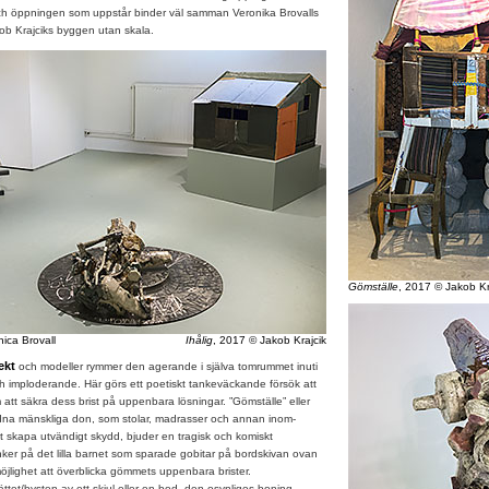
ch öppningen som uppstår binder väl samman Veronika Brovalls
b Krajciks byggen utan skala.
Gömställe
, 2017 © Jakob Kr
ica Brovall
Ihålig
, 2017 © Jakob Krajcik
ekt
och modeller rymmer den agerande i själva tomrummet inuti
h imploderande. Här görs ett poetiskt tankeväckande försök att
 att säkra dess brist på uppenbara lösningar. ”Gömställe” eller
a mänskliga don, som stolar, madrasser och annan inom-
att skapa utvändigt skydd, bjuder en tragisk och komiskt
er på det lilla barnet som sparade gobitar på bordskivan ovan
jlighet att överblicka gömmets uppenbara brister.
ttet/bysten av ett skjul eller en bod, den osynliges boning