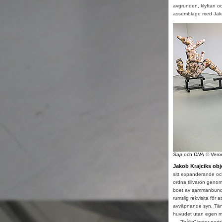
avgrunden, klyftan o
assemblage med Jako
Sap
och
DNA
© Veron
Jakob Krajciks obj
sitt expanderande oc
ordna tillvaron genom
boet av sammanbundn
rumslig rekvisita för 
avväpnande syn. Tänk
huvudet utan egen mö
”Ihålig” heter porträ