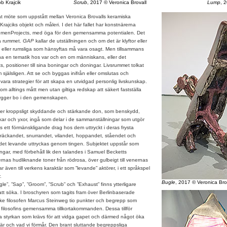
b Krajcik
Scrub
, 2017 © Veronica Brovall
Lump
, 
ckat möte som uppstått mellan Veronica Brovalls keramiska
rajciks objekt och måleri. I det här fallet har konstnärerna
menProjects, med öga för den gemensamma potentialen. Det
va rummet.
GAP
kallar de utställningen och om det är klyftor eller
a eller rumsliga som hänsyftas må vara osagt. Men tillsammans
na en tematik hos var och en om människans, eller det
, positioner till sina boningar och doningar. Livsrummet tolkat
 själsligen. Att se och byggas inifrån eller omslutas och
 vara strategier för att skapa en utvidgad personlig livskunskap.
 alltings mått men utan giltiga redskap att säkert fastställa
ygger bo i den gemenskapen.
ter kroppsligt skyddande och stärkande don, som benskydd,
hinkar och yxor, ingå som delar i de sammanställningar som utgör
ns ett förmänskligande drag hos dem uttryckt i deras frysta
träckandet, snurrandet, vilandet, hoppandet, ståendet och
r det levande uttryckas genom tingen. Subjektet uppstår som
ngar, med förbehåll lik den talandes i Samuel Becketts
ernas hudliknande toner från rödrosa, över gulbeigt till venernas
r även till verkens karaktär som ”levande” aktörer, i ett språkspel
.
Bugle
, 2017 © Veronica Bro
”, ”Sap”, ”Groom”, ”Scrub” och ”Exhaust” finns ytterligare
 att söka. I broschyren som tagits fram över Berlinbaserade
tyske filosofen Marcus Steinweg tio punkter och begrepp som
 filosofins gemensamma tillkortakommanden. Dessa tillför
ga styrkan som krävs för att vidga gapet och därmed något öka
i är och vad vi förmår. Den brant sluttande begreppsliga