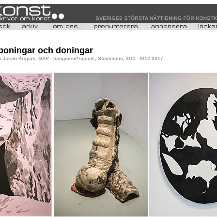
 boningar och doningar
h Jakob Krajcik,
GAP
- hangmenProjects, Stockholm, 3/11 - 9/12 2017