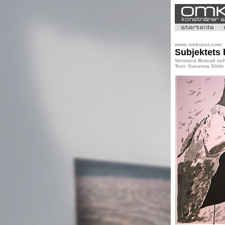
www.omkonst.com:
Subjektets
Veronica Brovall oc
Text: Susanna Slöör