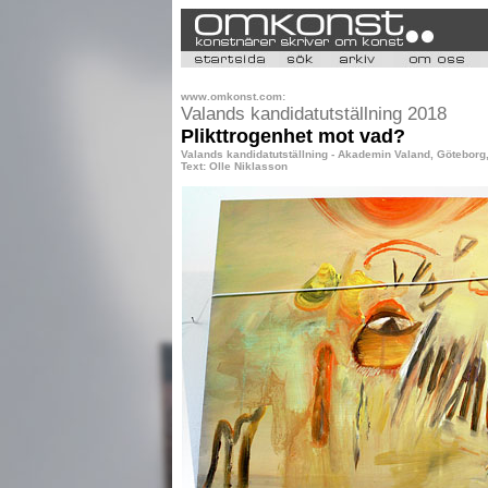
www.omkonst.com:
Valands kandidatutställning 2018
Plikttrogenhet mot vad?
Valands kandidatutställning - Akademin Valand, Göteborg,
Text: Olle Niklasson