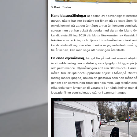
© Karin Ström
Kandidatutställningar
är nästan av nödvändighet mittemellan
uttryck, några har inte bestämt sig för att gå de extra åren fö
enkelt kommit på att det är något annat än konsten som kalla
spretar men det har också det goda med sig att de ibland ö
kandidatutställning 2016 där blotta förekomsten av klassiskt 
tekniker som teckning och olje- och tuschmåleri var direkt o
kandidatutställning, där elva utvalda av jag-vet-inte-hur-må
tre år sedan, kan man säga att ordningen återställts.
En enda oljemålning
, hängd lite på trekvart som ett objekt 
är ett udda inslag i en utställning vars tyngdpunkt ligger på lju
och performance. Oljemålningen är Karin Ströms och i
Harve
måleri, film, skulptur och upphittade objekt. I
Målar på Thord
h
manlig modell (pappa) bakom en glasskiva som hon målar på
genom den kamera hon filmar det hela med. Jag förstår tank
olika delar som knyter an till varandra i en tänkt helhet men 
loopade filmer som isolerade står ut i sammanhanget.