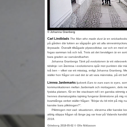
© Johanna Granberg
Carl Lindblads
The Man who made dust
är en snickarbodsi
på gården där lukten av sågspån gör att alla sinnesintrycksr
ikryssade. Överallt tillsågade plywoodbitar, var och en med e
fogas samman två och två. Trots att det bevisligen är en sort
bara graden av oanvändbarhet.
Johanna Granbergs
Tänk på evolutionen
är ett videoverk
tidslinje i en återresa i evolutionens spår mot punkten där 
två ben – vilket var ett misstag, enligt Johanna Granberg. Me
ställer hon frågor om vad det är att vara människa, på ett bef
Linnea Jardemarks
ljudverk
Ears to ears ears to eyes
, so
kommunikationen mellan Jardemark och mottagaren, dels me
fysiska platsen, får en lite otacksam roll i en ganska stimmig 
hennes dramaturgiska tajming fungerar åtminstone på mig när
kvartslånga verket ställer frågan: ”Börjar du bli trött på mig nu
kanske bara plikttrogen?”.
Plikttrogen mot vad: situationen, eleverna eller kanske k
aldrig släppa frågan så länge jag var kvar på Valands kandi
2018.
Göteborg 2018-05-02 © Olle Niklasson