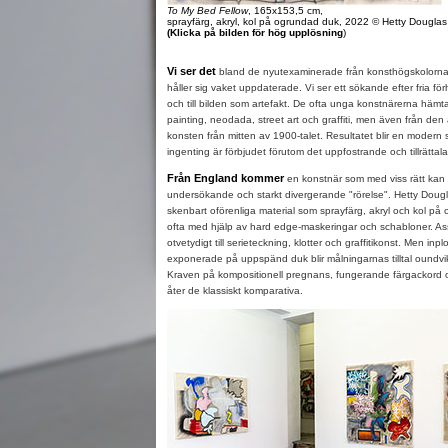
To My Bed Fellow
, 165x153,5 cm,
sprayfärg, akryl, kol på ogrundad duk, 2022 © Hetty Douglas
(Klicka på bilden för hög upplösning
)
Vi ser det
bland de nyutexaminerade från konsthögskolorna 
håller sig vaket uppdaterade. Vi ser ett sökande efter fria förhå
och till bilden som artefakt. De ofta unga konstnärerna hämtar
painting, neodada, street art och graffiti, men även från den 
konsten från mitten av 1900-talet. Resultatet blir en modern
ingenting är förbjudet förutom det uppfostrande och tillrättal
Från England kommer
en konstnär som med viss rätt kan s
undersökande och starkt divergerande "rörelse". Hetty Dougla
skenbart oförenliga material som sprayfärg, akryl och kol p
ofta med hjälp av hard edge-maskeringar och schabloner. As
otvetydigt till serieteckning, klotter och graffitikonst. Men in
exponerade på uppspänd duk blir målningarnas tilltal oundvi
Kraven på kompositionell pregnans, fungerande färgackord oc
åter de klassiskt komparativa.