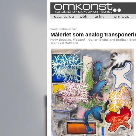
www.omkonst.se:
Måleriet som analog transponeri
Hetty Douglas
, Flooded
– Galleri Steinsland Berliner, Sto
Text: Leif Mattsson