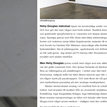
Utställningsvy
Hetty Douglas redovisar
öppet sin konstnärliga avsikt i en
Och hon gör det utan någon som helst tvekan. Rastlöst letar
och graderade sprayformerna in i varandra och skapar abstr
natur. Spretiga grenar som från döda träd bildar elektrosling
former och inskrivna ramar bildar begränsande motpoler till o
som kunde ha hämtats från Matisses Jazzcollage eller Arshil
fyrtiotalsmåleri. Det är påträngande, uppfodrande och förför
av fritt vald genre. Jag tänker på PJ Harvey eller Shostakovi
tonalitet som stryker medhårs.
Men Hetty Douglas
lyckas också med något som inte alltid ä
när det gäller expressiv form. Hon lyckas förmedla ett återk
flera av målningarna på utställningen. I verket utan titel med
törnevassa, kallgula stråk har tiden liksom stannat upp mitt 
om någon tryckt på pausknappen. Och visst liknar de två gula
som symboliserar paus/play på den analoga musikspelaren.
Nästan demonstrativt analog i en överförd form är också H
helhet, som knastret till musiken från en snurrande vinylskiva
förställning, inga fotografiska förlagor, inga bildmässigt dis
liknar snarare transponeringar av idéer och känslor eller kreati
fångas inom något annat medium – möjligen med den ordlö