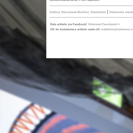
Stockholm2022-06-18 © Leif Mattsson
|
Gallery Steinsland Berliner, Stockholm
Omkonsts starts
:
Omkonst Facebook>>
Dela artikeln via Facebook
redaktion@omkonst.
Vill du kommentera artikeln maila till