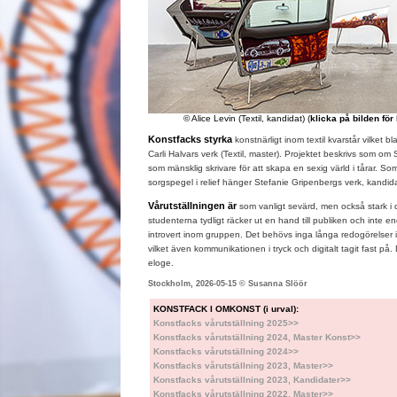
© Alice Levin (Textil, kandidat) (
klicka på bilden för
Konstfacks styrka
konstnärligt inom textil kvarstår vilket 
Carli Halvars verk (Textil, master). Projektet beskrivs som om S
som mänsklig skrivare för att skapa en sexig värld i tårar. Som
sorgspegel i relief hänger Stefanie Gripenbergs verk, kandid
Vårutställningen är
som vanligt sevärd, men också stark i
studenterna tydligt räcker ut en hand till publiken och inte 
introvert inom gruppen. Det behövs inga långa redogörelser i 
vilket även kommunikationen i tryck och digitalt tagit fast på. 
eloge.
Stockholm, 2026-05-15 © Susanna Slöör
KONSTFACK I OMKONST (i urval):
Konstfacks vårutställning 2025>>
Konstfacks vårutställning 2024, Master Konst>>
Konstfacks vårutställning 2024>>
Konstfacks vårutställning 2023, Master>>
Konstfacks vårutställning 2023, Kandidater>>
Konstfacks vårutställning 2022, Master>>