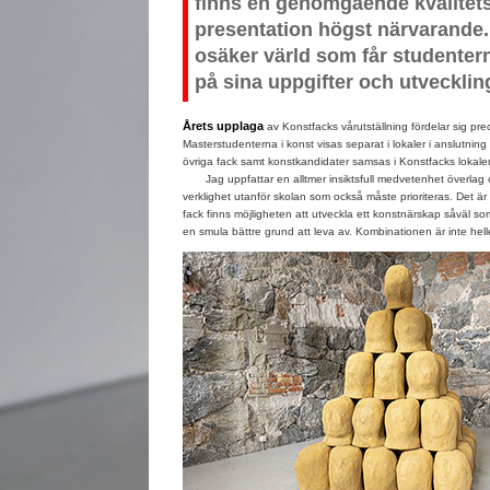
finns en genomgående kvalitetst
presentation högst närvarande. 
osäker värld som får studentern
på sina uppgifter och utvecklin
Årets upplaga
av Konstfacks vårutställning fördelar sig preci
Masterstudenterna i konst visas separat i lokaler i anslutning t
övriga fack samt konstkandidater samsas i Konstfacks lokaler
Jag uppfattar en alltmer insiktsfull medvetenhet överlag o
verklighet utanför skolan som också måste prioriteras. Det är
fack finns möjligheten att utveckla ett konstnärskap såväl so
en smula bättre grund att leva av. Kombinationen är inte hel