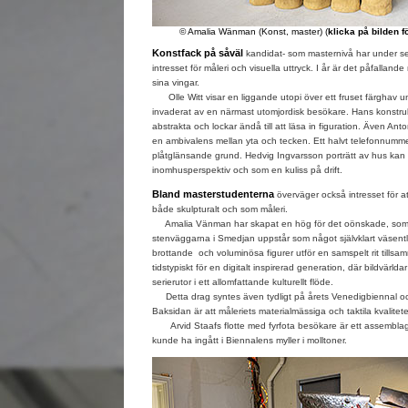
© Amalia Wänman (Konst, master) (
klicka på bilden f
Konstfack på såväl
kandidat- som masternivå har under se
intresset för måleri och visuella uttryck. I år är det påfalla
sina vingar.
Olle Witt visar en liggande utopi över ett fruset färghav 
invaderat av en närmast utomjordisk besökare. Hans konstru
abstrakta och lockar ändå till att läsa in figuration. Även An
en ambivalens mellan yta och tecken. Ett halvt telefonnumm
plåtglänsande grund. Hedvig Ingvarsson porträtt av hus kan 
inomhusperspektiv och som en kuliss på drift.
Bland masterstudenterna
överväger också intresset för att
både skulpturalt och som måleri.
Amalia Vänman har skapat en hög för det oönskade, som
stenväggarna i Smedjan uppstår som något självklart väsentli
brottande och voluminösa figurer utför en samspelt rit tills
tidstypiskt för en digitalt inspirerad generation, där bildvärldar
serierutor i ett allomfattande kulturellt flöde.
Detta drag syntes även tydligt på årets Venedigbiennal och
Baksidan är att måleriets materialmässiga och taktila kvalitet
Arvid Staafs flotte med fyrfota besökare är ett assemblage
kunde ha ingått i Biennalens myller i molltoner.