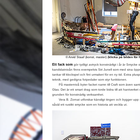
© Arvid Staaf (konst, master) (
klicka på bilden för
Ett fack som
gör tydligt avtryck konstnärligt i år är Smycke
kandidatnivån finns exempelvis Siri Junell som med sina öp
tankar till klockspel och fint urmakeri för en ny tid. Extra pl
teknik, med gedigna fotpedaler som styr funktionen.
På masternivå byter facket namn till Craft som även samla
Glas. Det är ett smart drag som torde bidra till att hantverke
grunden för konstnärlig verksamhet.
Vera B. Zornat utforskar känsligt tingen och bygger upp d
såväl ett rustikt smycke som en historia att veckla ut.