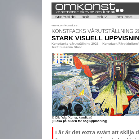
www.omkonst.se:
KONSTFACKS VÅRUTSTÄLLNING 2
STARK VISUELL UPPVISNI
Konstfacks vårutställning 2026 – Konstfack/Färgfabriken
Text: Susanna Slöör
© Olle Witt (Konst, kandidat)
(
klicka på bilden för hög upplösning)
I år är det extra svårt att skilja