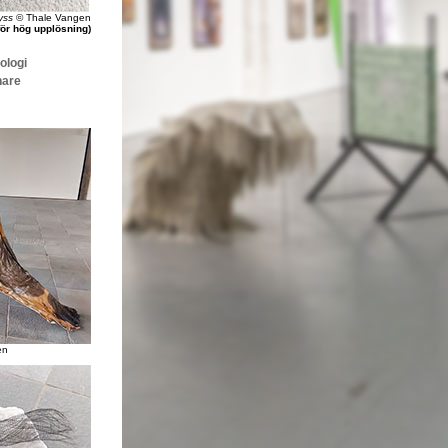
ryss
© Thale Vangen
för hög upplösning)
ologi
nare
en