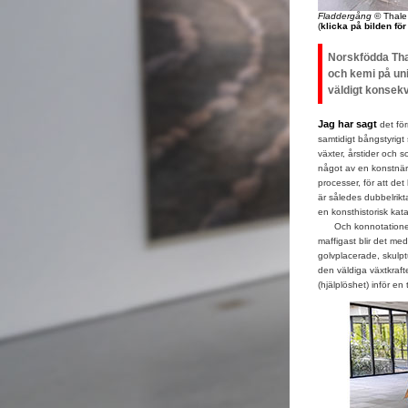
Fladdergång
© Thale
(
klicka på bilden fö
Norskfödda Tha
och kemi på uni
väldigt konsek
Jag har sagt
det fö
samtidigt bångstyrigt
växter, årstider och so
något av en konstnär 
processer, för att det
är således dubbelrikt
en konsthistorisk kata
Och konnotationerna 
maffigast blir det med
golvplacerade, skulpt
den väldiga växtkraft
(hjälplöshet) inför en