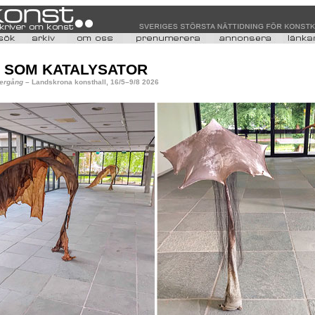
 SOM KATALYSATOR
ergång
– Landskrona konsthall, 16/5–9/8 2026