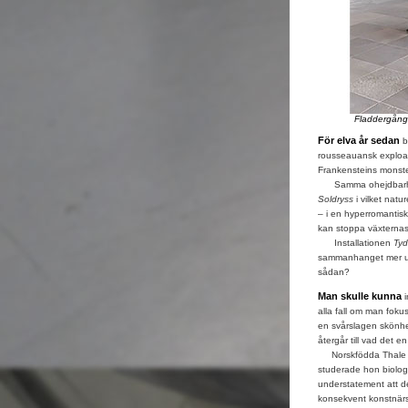
Fladdergång
För elva år sedan
b
rousseauansk exploat
Frankensteins monste
Samma ohejdbarhet,
Soldryss
i vilket nat
– i en hyperromantisk
kan stoppa växternas
Installationen
Ty
sammanhanget mer ud
sådan?
Man skulle kunna
i
alla fall om man foku
en svårslagen skönhet
återgår till vad det en
Norskfödda Thale V
studerade hon biologi
understatement att des
konsekvent konstnär