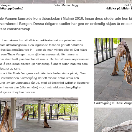
 Vangen
Foto: Martin Hägg
Sold
r hög upplösning)
(
klicka på bilden 
le Vangen lämnade konsthögskolan i Malmö 2010. Innan dess studerade hon bi
versitetet i Bergen. Dessa tidigare studier har gett en ordentlig skjuts åt ett se
vent konstnärskap.
rr: Landskrona konsthall är ett arkitektoniskt utropstecken men
 som utställningsrum. Den inglasade fasaden gör att naturens
lljus lätt armbågar sig in – vare sig man vill det eller ej. Det krävs
som Thale Vangen, som själv intresserar sig för naturens
 här ska bli ett plus framför ett minus. Det konstnären inspireras av
at, å ena sidan platsen (konsthallen), å andra sidan naturen som
lysator av rang.
inför Thale Vangens verk låter inte heller vänta på sig. Som
 installationen
Fladdergång
där ett mindre antal, stora och
urer, av järnuppstagad råhud, med all önskvärd tydlighet illustrerar
en hos ett djur (eller en växt) – och människans obetydlighet
 till synes ohejdbar process.
Fladdergång
© Thale Vang