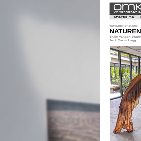
www.omkonst.se:
NATUREN
Thale Vangen,
Fladd
Text: Martin Hägg