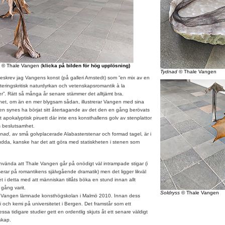
© Thale Vangen (
klicka på bilden för hög upplösning)
Tydnad
© Thale Vangen
eskrev jag Vangens konst (på galleri Arnstedt) som ”en mix av en
eringskritisk naturdyrkan och vetenskapsromantik à la
r”. Rätt så många år senare stämmer det alltjämt bra.
 om än en mer blygsam sådan, illustrerar Vangen med sina
uren synes ha börjat sitt återtagande av det den en gång berövats
t apokalyptisk piruett där inte ens konsthallens golv av stenplattor
 beslutsamhet.
dnad
, av små golvplacerade Alabasterstenar och formad tagel, är i
da, kanske har det att göra med statiskheten i stenen som
nvända att Thale Vangen går på onödigt väl intrampade stigar (i
serar på romantikens självgående dramatik) men det ligger likväl
 i detta med att människan tillåts böka en stund innan allt
 gång varit.
Soldryss
© Thale Vangen
angen lämnade konsthögskolan i Malmö 2010. Innan dess
 och kemi på universitetet i Bergen. Det framstår som ett
sa tidigare studier gett en ordentlig skjuts åt ett senare väldigt
skap.